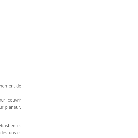
vénement de
our couvrir
ur planeur,
ébastien et
 des uns et