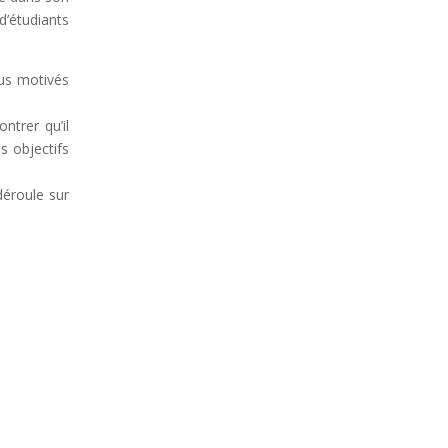
d’étudiants
us motivés
ntrer qu’il
s objectifs
déroule sur