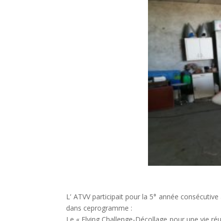
L’ ATVV participait pour la 5° année consécutiv
dans ceprogramme :
Le « Flying Challenge-Décollage pour une vie réus