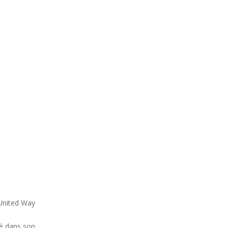
 United Way
té dans son