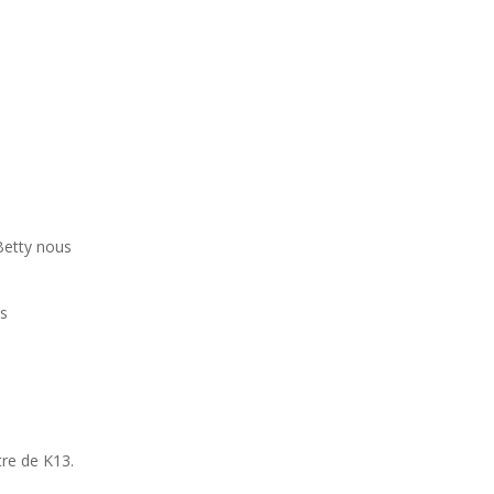
 Betty nous
es
re de K13.