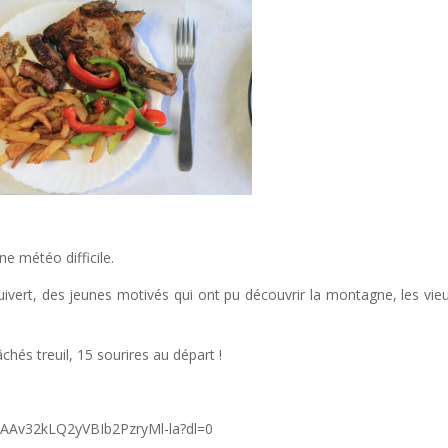
e météo difficile.
Puivert, des jeunes motivés qui ont pu découvrir la montagne, les vie
âchés treuil, 15 sourires au départ !
AAAv32kLQ2yVBIb2PzryMl-la?dl=0