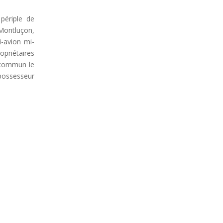
périple de
 Montluçon,
i-avion mi-
opriétaires
 commun le
 possesseur